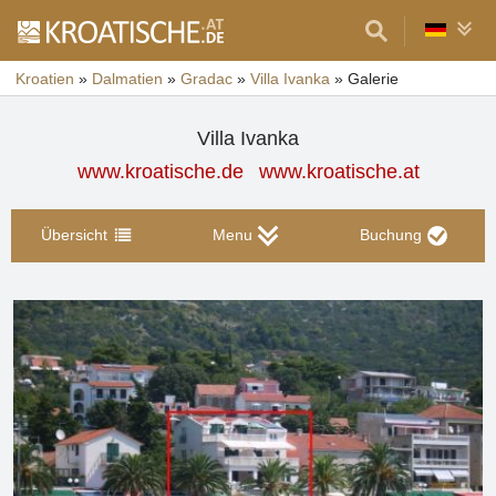
Kroatien
»
Dalmatien
»
Gradac
»
Villa Ivanka
»
Galerie
Villa Ivanka
www.kroatische.de
www.kroatische.at
Übersicht
Menu
Buchung