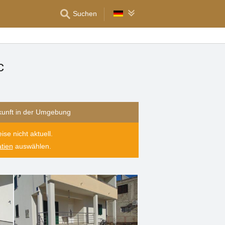
Suchen
c
kunft in der Umgebung
se nicht aktuell.
tien
auswählen.