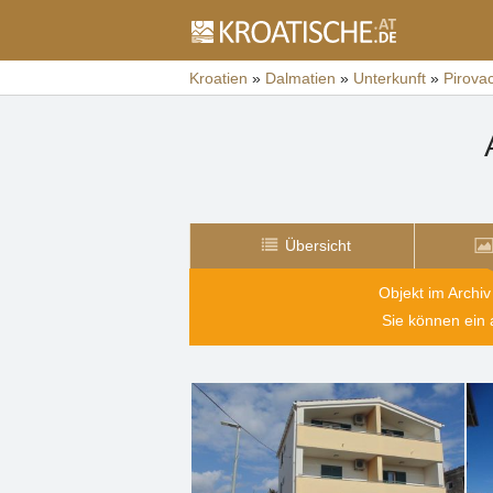
Kroatien
»
Dalmatien
»
Unterkunft
»
Pirova
Übersicht
Objekt im Archiv
Sie können ein