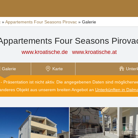
c
»
Appartements Four Seasons Pirovac
»
Galerie
Appartements Four Seasons Pirova
www.kroatische.de
www.kroatische.at
Galerie
Karte
Unter
 - Präsentation ist nicht aktiv. Die angegebenen Daten sind möglicherwei
 anderes Objekt aus unserem breiten Angebot an
Unterkünften in Dalma