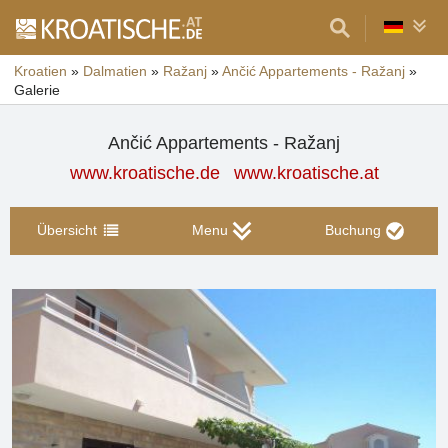
Kroatien
»
Dalmatien
»
Ražanj
»
Ančić Appartements - Ražanj
»
Galerie
Ančić Appartements - Ražanj
www.kroatische.de
www.kroatische.at
Übersicht
Menu
Buchung