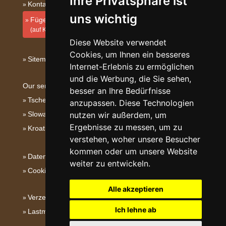
Ihre Privatsphäre ist
Kontakt
uns wichtig
Fügen Sie Ihre Unterkunft hinzu
(auf Kroatisch)
Diese Website verwendet
Cookies, um Ihnen ein besseres
Sitemap
Internet-Erlebnis zu ermöglichen
und die Werbung, die Sie sehen,
Our servers:
besser an Ihre Bedürfnisse
Tschechische Gebirge
anzupassen. Diese Technologien
nutzen wir außerdem, um
Slowakische Gebirge
Ergebnisse zu messen, um zu
Kroatien
verstehen, woher unsere Besucher
kommen oder um unsere Website
Datenschutz
weiter zu entwickeln.
Cookies
Alle akzeptieren
Verzeichnis der Unterkunft
Ich lehne ab
Lastminute Istrien