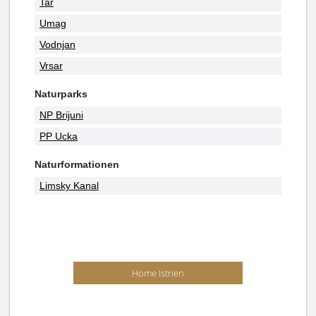
Tar
Umag
Vodnjan
Vrsar
Naturparks
NP Brijuni
PP Ucka
Naturformationen
Limsky Kanal
Home Istrien