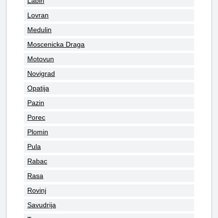
Labin
Lovran
Medulin
Moscenicka Draga
Motovun
Novigrad
Opatija
Pazin
Porec
Plomin
Pula
Rabac
Rasa
Rovinj
Savudrija