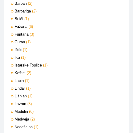
Barban
2
Barbariga
2
Buići
1
Fažana
6
Funtana
3
Guran
1
Ičići
1
Ika
1
Istarske Toplice
1
Kaštel
2
Labin
1
Lindar
1
Ližnjan
1
Lovran
5
Medulin
6
Medveja
2
Nedešcina
1