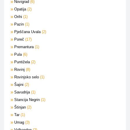
Novigrad
6
Opatija
2
Orihi
1
Pazin
1
Pješčana Uvala
2
Poreč
17
Premantura
1
Pula
6
Puntižela
2
Rovinj
8
Rovinjsko selo
1
Šajini
2
Savudrija
1
Stancija Negrin
1
Štinjan
2
Tar
1
Umag
3
Valbandon
2