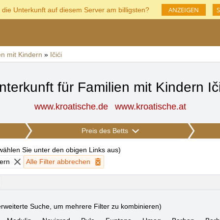
ANZEIGEN
S
 die Unterkunft auf diesem Server am billigsten?
en mit Kindern
»
Ičići
nterkunft für Familien mit Kindern Iči
www.kroatische.de
www.kroatische.at
Preis des Betts
 wählen Sie unter den obigen Links aus
)
dern
Alle Filter abbrechen
rweiterte Suche, um mehrere Filter zu kombinieren)