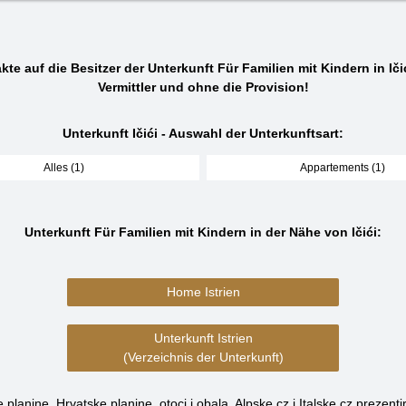
kte auf die Besitzer der Unterkunft Für Familien mit Kindern in Ičić
Vermittler und ohne die Provision!
Unterkunft Ičići - Auswahl der Unterkunftsart:
Alles (1)
Appartements (1)
Unterkunft Für Familien mit Kindern in der Nähe von Ičići:
Home Istrien
Unterkunft Istrien
(Verzeichnis der Unterkunft)
planine, Hrvatske planine, otoci i obala, Alpske.cz i Italske.cz prezenti