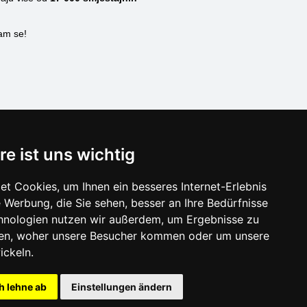
nam se!
SCHLIESSEN
re ist uns wichtig
Verzeichnis der Unterkunft
t Cookies, um Ihnen ein besseres Internet-Erlebnis
Lastminute Istrien
 Werbung, die Sie sehen, besser an Ihre Bedürfnisse
hnologien nutzen wir außerdem, um Ergebnisse zu
en, woher unsere Besucher kommen oder um unsere
ickeln.
h lehne ab
Einstellungen ändern