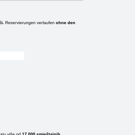
i.
Reservierungen verlaufen
ohne den
raju više od
17 000
smještajnih