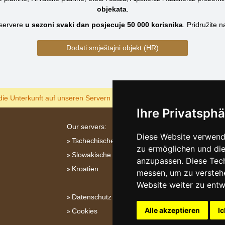
objekata
.
servere
u sezoni svaki dan posjecuje
50 000
korisnika
.
Pridružite 
Dodati smještajni objekt (HR)
ANZEIGEN
die Unterkunft auf unseren Servern am billigsten?
Ihre Privatsphä
Our servers:
Diese Website verwende
Tschechische Gebirge
zu ermöglichen und die
Slowakische Gebirge
anzupassen. Diese Tec
Kroatien
messen, um zu versteh
Website weiter zu entw
Datenschutz
Alle akzeptieren
Ic
Cookies