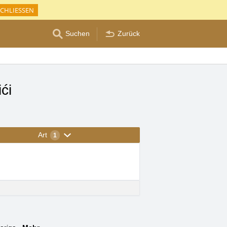
CHLIESSEN
Suchen
Zurück
ći
Art
1