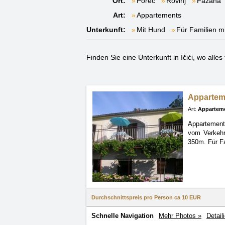
Ort:
Poreč
Rovinj
Fažana
Art:
Appartements
Unterkunft:
Mit Hund
Für Familien m
Finden Sie eine Unterkunft in Ičići, wo alles
Appartem
Art:
Appartem
Appartements
vom Verkehr
350m. Für Fa
Durchschnittspreis pro Person ca
10 EUR
Schnelle Navigation
Mehr Photos »
Detail