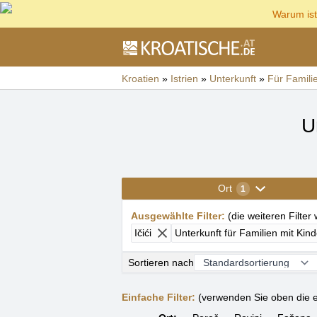
Warum ist
Kroatien
»
Istrien
»
Unterkunft
»
Für Famili
U
Ort
1
Ausgewählte Filter
:
(
die weiteren Filter
Ičići
Unterkunft für Familien mit Kin
Sortieren nach
Einfache Filter:
(verwenden Sie oben die e