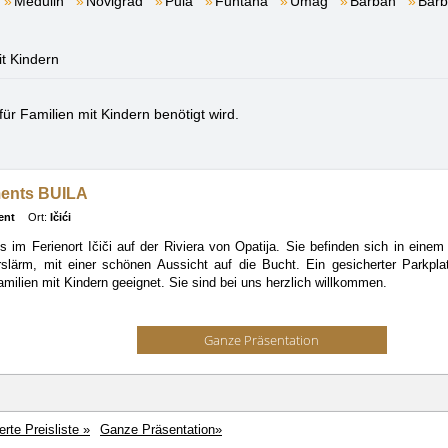
Medulin
Novigrad
Pula
Funtana
Umag
Barban
Barb
it Kindern
 für Familien mit Kindern benötigt wird.
ents BUILA
ent
Ort:
Ičići
 im Ferienort Ičiči auf der Riviera von Opatija. Sie befinden sich in einem
slärm, mit einer schönen Aussicht auf die Bucht. Ein gesicherter Parkpl
milien mit Kindern geeignet. Sie sind bei uns herzlich willkommen.
Ganze Präsentation
ierte Preisliste »
Ganze Präsentation»