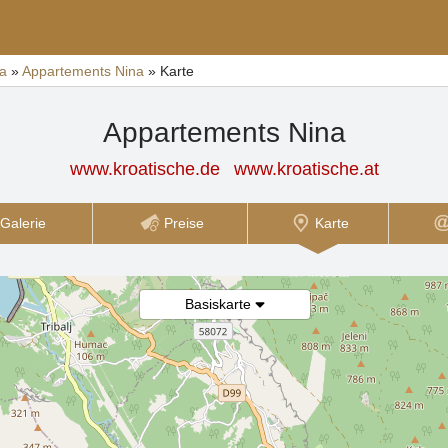
ca
»
Appartements Nina
»
Karte
Appartements Nina
www.kroatische.de
www.kroatische.at
Galerie
Preise
Karte
Basiskarte