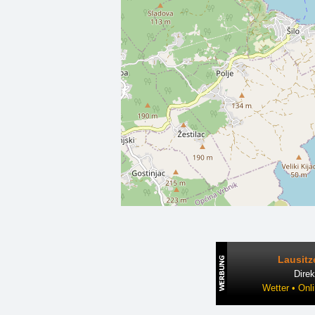
Lausitz
Direk
Wetter • Onl