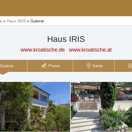
ca
»
Haus IRIS
»
Galerie
Haus IRIS
www.kroatische.de
www.kroatische.at
Galerie
Preise
Karte