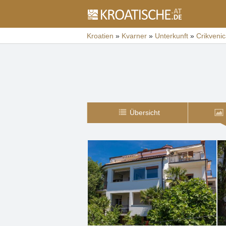
Kroatien
»
Kvarner
»
Unterkunft
»
Crikveni
Übersicht