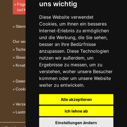
uns wichtig
Fügen Sie Ihre Unterkunft hinzu
(auf Kroatisch)
Diese Website verwendet
Cookies, um Ihnen ein besseres
Sitemap
Internet-Erlebnis zu ermöglichen
und die Werbung, die Sie sehen,
Our servers:
besser an Ihre Bedürfnisse
Tschechische Gebirge
anzupassen. Diese Technologien
Slowakische Gebirge
nutzen wir außerdem, um
Ergebnisse zu messen, um zu
Kroatien
verstehen, woher unsere Besucher
kommen oder um unsere Website
Datenschutz
weiter zu entwickeln.
Cookies
Alle akzeptieren
Verzeichnis der Unterkunft
Ich lehne ab
Lastminute Istrien
Einstellungen ändern