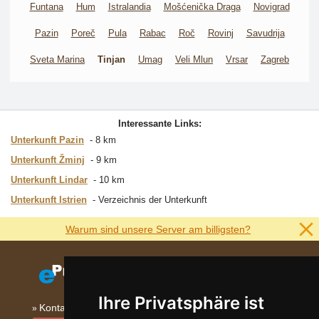
Funtana
Hum
Istralandia
Mošćenička Draga
Novigrad
Pazin
Poreč
Pula
Rabac
Roč
Rovinj
Savudrija
Sveta Marina
Tinjan
Umag
Veli Mlun
Vrsar
Zagreb
Interessante Links:
Unterkunft Pazin
8 km
Unterkunft Žminj
9 km
Unterkunft Lindar
10 km
Unterkunft Istrien
Verzeichnis der Unterkunft
Warum sind unsere Server am billigsten?
Ihre Privatsphäre ist
Kontakt